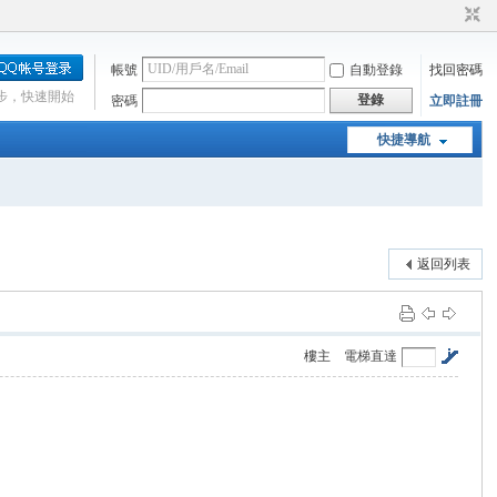
帳號
自動登錄
找回密碼
步，快速開始
登錄
密碼
立即註冊
快捷導航
返回列表
樓主
電梯直達