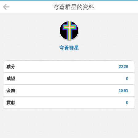
穹蒼群星的資料
穹蒼群星
積分
2226
威望
0
金錢
1891
貢獻
0