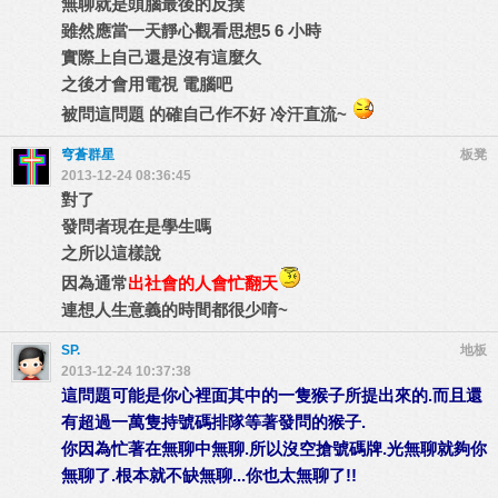
無聊就是頭腦最後的反撲
雖然應當一天靜心觀看思想5 6 小時
實際上自己還是沒有這麼久
之後才會用電視 電腦吧
被問這問題 的確自己作不好 冷汗直流~
穹蒼群星
板凳
2013-12-24 08:36:45
對了
發問者現在是學生嗎
之所以這樣說
因為通常
出社會的人會忙翻天
連想人生意義的時間都很少唷~
SP.
地板
2013-12-24 10:37:38
這問題可能是你心裡面其中的一隻猴子所提出來的.而且還
有超過一萬隻持號碼排隊等著發問的猴子.
你因為忙著在無聊中無聊.所以沒空搶號碼牌.光無聊就夠你
無聊了.根本就不缺無聊...你也太無聊了!!