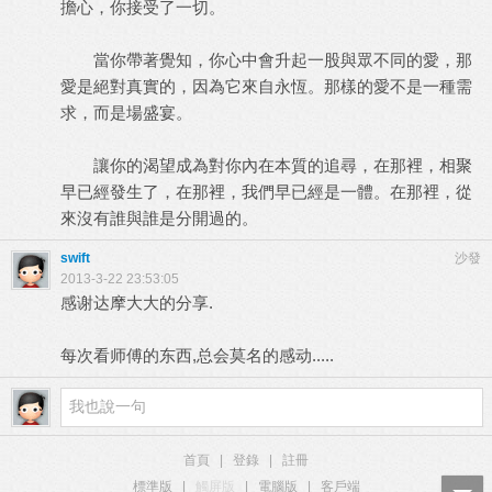
擔心，你接受了一切。
當你帶著覺知，你心中會升起一股與眾不同的愛，那
愛是絕對真實的，因為它來自永恆。那樣的愛不是一種需
求，而是場盛宴。
讓你的渴望成為對你內在本質的追尋，在那裡，相聚
早已經發生了，在那裡，我們早已經是一體。在那裡，從
來沒有誰與誰是分開過的。
swift
沙發
2013-3-22 23:53:05
感谢达摩大大的分享.
每次看师傅的东西,总会莫名的感动.....
首頁
|
登錄
|
註冊
標準版
|
觸屏版
|
電腦版
|
客戶端