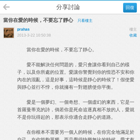
分享討論
回復
當你在愛的時候，不要忘了靜心
只看樓主
prahas
樓主
2013-3-22 10:50:38
收藏
當你在愛的時候，不要忘了靜心。
愛不能解決任何問題的，愛只會讓你看到自己的樣
子，以及你所處的位置。愛讓你警覺到你的惶恐不安和你
內在的混亂，這是好事，這時候是靜心的時候了！假使愛
與靜心並行不悖，你就擁有一對翅膀使你平衡。
愛是一個夢幻、一個奇想、一個虛幻的東西，它是一
首羅曼蒂克的詩，倘若你是死命追逐真相不放的人，愛就
不是你玩得起的，那表示你適合走靜心的道路。
在你根本不需要另一個人的時候，在你完全地滿足於
自己，在你能夠單獨，而且覺得快樂無比的時候，愛才有