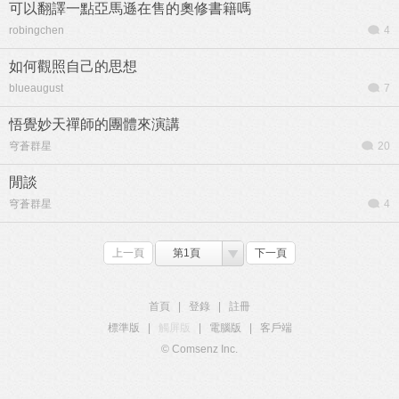
可以翻譯一點亞馬遜在售的奧修書籍嗎
robingchen
4
如何觀照自己的思想
blueaugust
7
悟覺妙天禪師的團體來演講
穹蒼群星
20
閒談
穹蒼群星
4
上一頁
第1頁
下一頁
首頁
|
登錄
|
註冊
標準版
|
觸屏版
|
電腦版
|
客戶端
© Comsenz Inc.