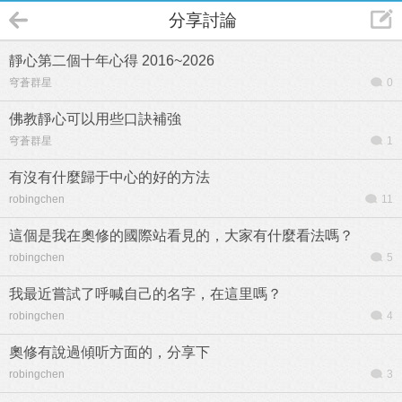
分享討論
靜心第二個十年心得 2016~2026
穹蒼群星
0
佛教靜心可以用些口訣補強
穹蒼群星
1
有沒有什麼歸于中心的好的方法
robingchen
11
這個是我在奧修的國際站看見的，大家有什麼看法嗎？
robingchen
5
我最近嘗試了呼喊自己的名字，在這里嗎？
robingchen
4
奧修有說過傾听方面的，分享下
robingchen
3