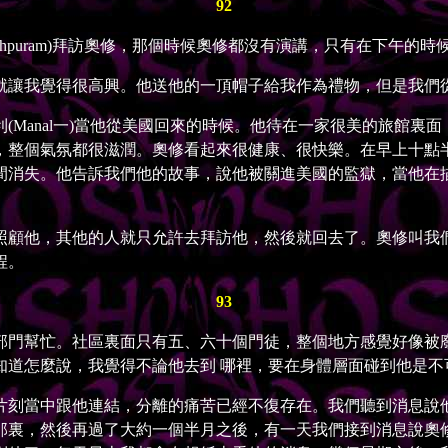
92
hpuram)拜訪奧修，那個時候奧修都沒有演講，只有在下午的時
讓我覺得很高興。他送他的一頂帽子給我作為禮物，但是我們
anal一)當他從美國回來的時候。他待在一家很美的旅館裏
，整個氣氛都很滋潤。奧修看起來很健康、很快樂。在早上十點
間消失。他告訴我們他的故事，說他被關進美國的監獄，當他在
顧他，其他的人就只允許去拜訪他，然後就回去了。奧修叫我們
程。
93
門幫忙。社區裏面只有五、六十個門徒，整個地方感覺好像被廢
知道怎麼說，我覺得不論他去到 哪裡，要在身體層面碰到他是不
刻當中跟他連結，分離的痛苦已經不復存在。我們聽到消息說他
那裏，然後再過了大約一個半月之後，有一天我們接到消息說奧