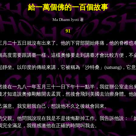
給一萬個佛的一百個故事
Ma Dharm Jyoti 著
91
月二十五日就沒有出來了。他的下背部開始疼痛，他的脊椎也有
高度需要跟講臺一樣，這樣奧修要走到講臺才會比較方便，不
。以印度的傳統來講，它被稱為「沙特桑」(satsang)，
。
後在一九八一年五月三十一日下午十一點半，我從辦公室走出來
後才知道說奧修剛離開去孟買，然後會飛到美國去治療身體。他
滿意。我安慰我自己，想說他不久之後就會回來。
父親。他問我說現在我是不是後悔辭掉工作。我告訴他說：「如
我完全滿足，我很感激他在正確的時間叫我去。