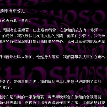
候開車出來巡視。
從來沒有真正會面。
面，周圍有山圍繞著，山上還有積雪，在旅館的後方有一條河
半的時候，我跟幾個朋友進入他的房間，他坐在沙發上，我們坐
描述的時候深深地打擊到我肚臍的中心。我可以感覺到他所經歷
到普那社區去幫忙。他起身去浴室，我們都帶著沈重的心走出
棄了。幾個星期之後，我們聽到消息說奧修已經離開了瑪那
可能了。
待在尼泊爾的一家旅館裏，每天早晚都會在旅館的會議廳開
修已經去希臘，然後會從那裏再繼續作世界之旅。這個消息對我