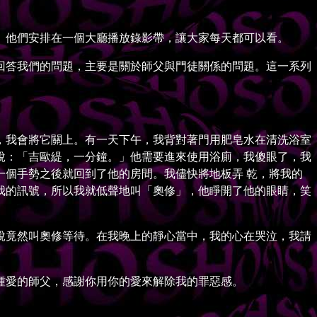
他們安排在一個大廳播放錄影帶，讓大家每天都可以看。
。奧修回答我們的問題，主要是關於師父與門徒關係的問題。這一系列
我會將它關上。有一天下午，我背對著門用肥皂水在清洗浴室
說：「吉歐緹，一分鐘。」他需要進來使用浴廁，我傻眼了，我
個手勢之後就回到了他的房間。我儘快將地板弄 乾，將我的
我的訊號，所以我就低聲地叫「奧修」，他睜開了他的眼睛，笑
竟然叫奧修等待。在我晚上的靜心當中，我的心在哭泣，我請
愛的師父，感謝你用你的愛來解除我的罪惡感。