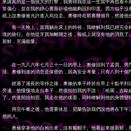
來講真的是一個很大的打擊，我覺得我在這一生當中再也看不
常傷心，並在我的靜心裏面祈禱他能夠回到印度。西方似乎沒
紙上說奧修被允許進入烏拉圭。奧修待在那裏幾個月，然後他
有一天晚上，當我躺在床上的時候，我瞭解到我已經完全精
境的旅行。在他從牙買加離開之後，報紙上就沒有他的消息了
新鮮，充滿能量。
在一九八六年七月三十一日的早上，奧修回到了孟買。男門
排。奧修到達的消息是保密的，因為安全考量，只有八到十個
經過了漫長的等待之後，奧修的車子終於在早上十點半到達
旁邊，他慢慢地走出車子，然後拍拍我的手說：「哈羅，吉歐
了，然後開始拍照。我走在他的後面，同時瞭解到他的身體變
用完午餐之後，他需要休息，尼蘭告訴我們說他將在下午三
他的人。
奧修穿著他的白袍出來，沒有戴帽子。他看起來很新鮮，而