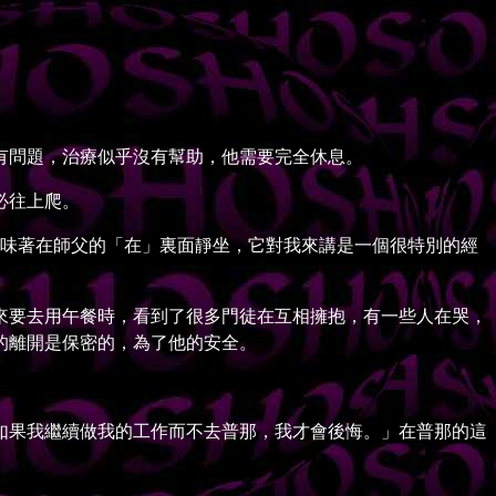
問題，治療似乎沒有幫助，他需要完全休息。
必往上爬。
它意味著在師父的「在」裏面靜坐，它對我來講是一個很特別的經
要去用午餐時，看到了很多門徒在互相擁抱，有一些人在哭，
的離開是保密的，為了他的安全。
果我繼續做我的工作而不去普那，我才會後悔。」在普那的這