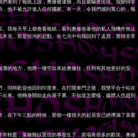
我們看到了報紙上說，奧修被逮捕，而且被驅逐出境。我變得非
的，他不被允許進入任何國家。有一天，令我們感到寬心的，報
。我每天早上都會看報紙，看到奧修坐著他的私人飛機作無止
戈木克，那是恒河的起點。在七月中旬我回到了孟買，覺得非常
灘的地方，他將一樓空出來給奧修住，住到有其他更好的安
，同時歡迎他回到印度來。在打開車門之後，我雙手合十站在
不出來。他轉身開始走向屋子裏。不知道怎麼樣，媒體人也趕到
，在下午三點的時候，那個一樓很大的起居室已經擠滿了喜愛
常輕盈，某種難以置信的事發生了，當場有很多的歡笑。奧修