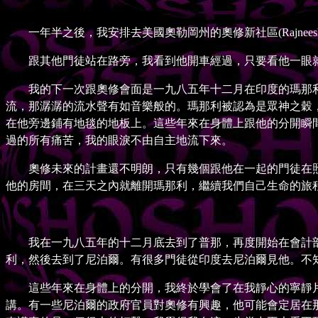
一年半之後，我安排去美國奧勒岡州的奧修新社區(Rajnees
跟其他門徒站在路旁，我看到他開車經過，只要看他一眼就
我的下一次跟奧修會面是一九八五年十二月在印度的瑪那利(M
流，那潺潺的流水聲有如音樂般的。瑪那利被認為是眾神之穀
在他旁邊鋪有地毯的地板上。這些年來在身體上跟他的分開瞬
過的所有痛苦，我的眼淚不由自主地流下來。
奧修未來的計畫還不明朗，只有幾個跟他在一起的門徒在照
他的房間，在三天之內就離開瑪那利，繼續我們自己生命的旅
我在一九八五年的十二月底去到了普那，再度開始在會計部
利，然後去到了尼泊爾。有很多門徒從印度去尼泊爾見他。不
這些年來在身體上的分開，我終於學會了在我靜心的寧靜片
講。有一些尼泊爾的政府官員對奧修有興趣，他可能會定居在