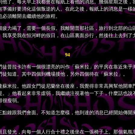
到他了。每天早上我都會在報紙上看他的消息。幾個星期之後，
有準備好要消化這個叛逆的人。在此之後，報紙上的消息是一樣
也必須離開去繼續他的旅程。
疲力竭了，需要一個長假。我離開普那社區，旅行到北部的山區
。我享受我在恒河畔的假日，在山區裏面步行，然後往上去到了
94
徒普拉卡許有一個很漂亮的叫作「蘇米拉」的平房在靠近朱乎海
門徒知道。其中四個到機場接他，另外四個待在「蘇米拉」。
蘇米拉。他跟女門徒尼蘭坐在後座，我覺得非常高興幫他開車門
緹。」他看起來非常虛弱，我繼續注視著他一下子，什麼話也說
得很瘦弱。
點鐘跟我們會面。不知道怎麼樣，他到達的消息已經開始傳開來
且發光，向每一個人行合十禮之後坐在一張椅子上。那個氣氛非