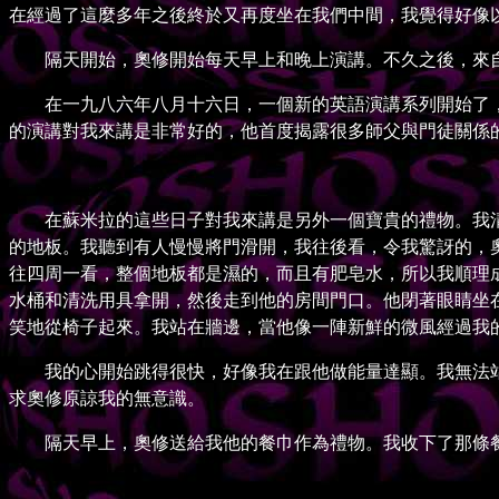
在經過了這麼多年之後終於又再度坐在我們中間，我覺得好像
隔天開始，奧修開始每天早上和晚上演講。不久之後，來自
在一九八六年八月十六日，一個新的英語演講系列開始了，它被稱為
的演講對我來講是非常好的，他首度揭露很多師父與門徒關係
在蘇米拉的這些日子對我來講是另外一個寶貴的禮物。我清
的地板。我聽到有人慢慢將門滑開，我往後看，令我驚訝的，
往四周一看，整個地板都是濕的，而且有肥皂水，所以我順理
水桶和清洗用具拿開，然後走到他的房間門口。他閉著眼睛坐
笑地從椅子起來。我站在牆邊，當他像一陣新鮮的微風經過我
我的心開始跳得很快，好像我在跟他做能量達顯。我無法站
求奧修原諒我的無意識。
隔天早上，奧修送給我他的餐巾作為禮物。我收下了那條餐