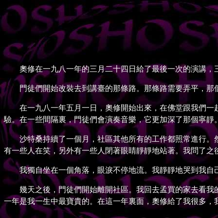
奧修在一九八一年的三月二十四日給了最後一次的演講，三
門徒們開始改裝去到講臺的那條路。那條路需要弄平，那個
在一九八一年五月一日，奧修開始出來，在佛堂跟我們一起靜坐
驗。在一些間隔裏，門徒們會演奏音樂，它更加深了那個寧靜
沙特桑持續了一個月，社區其他所有的工作都照常進行。然
有一些人在笑，另外有一些人閉著眼睛靜靜地站著。我問了之
我獨自坐在一個角落，眼淚不停地流。我靜靜地哭到我自己
幾天之後，門徒們開始離開社區。我回去孟買的家去看我的
一年是我一生中最寶貴的。在這一年裏面，奧修給了我很多，