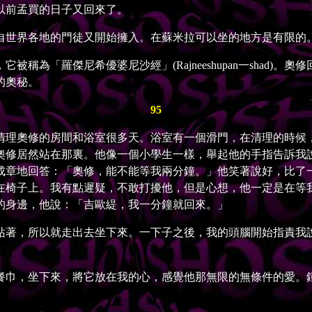
以前孟買的日子又回來了。
世界各地的門徒又開始擁入。在蘇米拉可以坐的地方是有限的。
「羅傑尼希優婆尼沙經」(Rajneeshupan一shad)
的奧秘。
95
理奧修的房間和浴室很多天。浴室有一個滑門，在清理的時候，
奧修居然站在那裏。他像一個小學生一樣，舉起他的手指告訴我
成章地回答：「奧修，能不能等我兩分鐘。」他笑著說好，比了一
在椅子上。我有點遲疑，不敢打擾他，但是心想，他一定是在等
的身邊，他說：「吉歐緹，我一分鐘就回來。」
著，所以就走出去坐下來。一下子之後，我的頭腦開始指責我說
巾，坐下來，將它放在我的心，感覺他那無限的無條件的愛。鍾