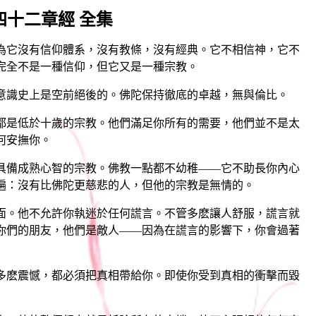
四十二章經 全集
它沒有信仰體系，沒有教條，沒有經典。它不相信神，它不
完全不是一種信仰，但它又是一種宗教。
識史上是空前絕後的。佛陀保持徹底的卓越，無與倫比。
是低於十歲的宗教。他們滿足你所有的需要，他們並不是太
何安撫你。
備成熟心智的宗教。佛教一點都不幼稚——它不助長你內心
遍：沒有比佛陀更慈悲的人，但他的宗教是無情的。
。他不允許你執迷於任何謊言。不管多麽讓人舒服，謊言就
你們的朋友，他們是敵人——因為在謊言的影響下，你會過著
麽震憾，都必須把真相帶給你。即使你受到真相的衝擊而毀