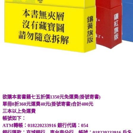
欲購本套書籍七五折價1350元免運費(掛號寄書)
單冊8折360元運費40元(掛號寄書)合計400元
三本以上免運費
帳號如下：
ATM轉帳：018220233916 銀行代碼：054
銀行匯款：京城銀行 東台南分行 帳號：018220233916 戶