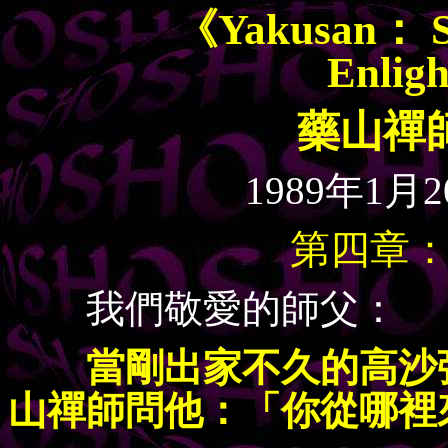
《Yakusan： Str
Enlig
藥山禪
1989年1
第四章
我們敬愛的師父：
當剛出家不久的高沙
山禪師問他：「你從哪裡