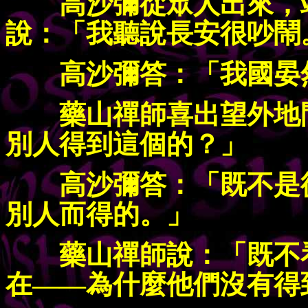
高沙彌從眾人出來，
說：「我聽說長安很吵鬧
高沙彌答：「我國晏
藥山禪師喜出望外地
別人得到這個的？」
高沙彌答：「既不是
別人而得的。」
藥山禪師說：「既不
在——為什麼他們沒有得