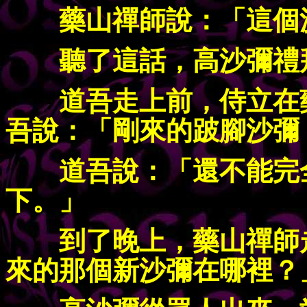
藥山禪師說：「這個
聽了這話，高沙彌禮
道吾走上前，侍立在
吾說：「剛來的跛腳沙彌
道吾說：「還不能完
下。」
到了晚上，藥山禪師
來的那個新沙彌在哪裡？