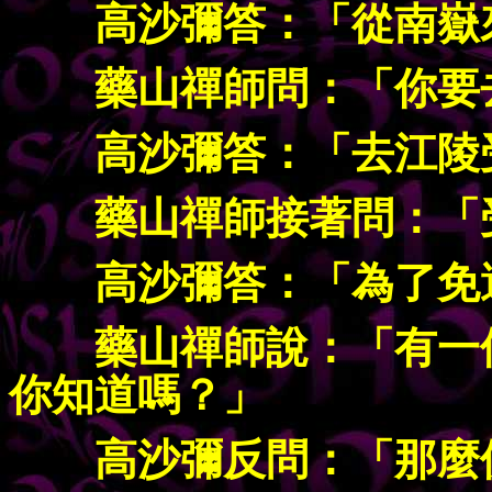
高沙彌答：「從南嶽
藥山禪師問：「你要
高沙彌答：「去江陵
藥山禪師接著問：「
高沙彌答：「為了免
藥山禪師說：「有一
你知道嗎？」
高沙彌反問：「那麼