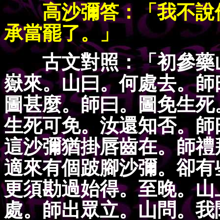
高沙彌答：「我不說
承當罷了。」
古文對照：「初參藥
嶽來。山曰。何處去。師
圖甚麼。師曰。圖免生死
生死可免。汝還知否。師
這沙彌猶掛唇齒在。師禮
適來有個跛腳沙彌。卻有
更須勘過始得。至晚。山
處。師出眾立。山問。我