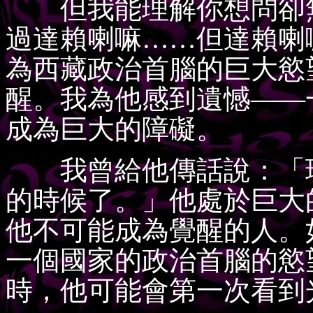
但我能理解你想問卻無
過達賴喇嘛……但達賴喇
為西藏政治首腦的巨大慾
醒。我為他感到遺憾——
成為巨大的障礙。
我曾給他傳話說：「現
的時候了。」他處於巨大
他不可能成為覺醒的人。
一個國家的政治首腦的慾
時，他可能會第一次看到