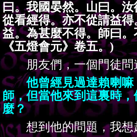
曰。我國晏然。山曰。汝
從看經得。亦不從請益得
益。為甚麼不得。師曰。
《五燈會元》卷五。)
朋友們，一個門徒問
他曾經見過達賴喇嘛
師，但當他來到這裏時，
麼？
想到他的問題，我想