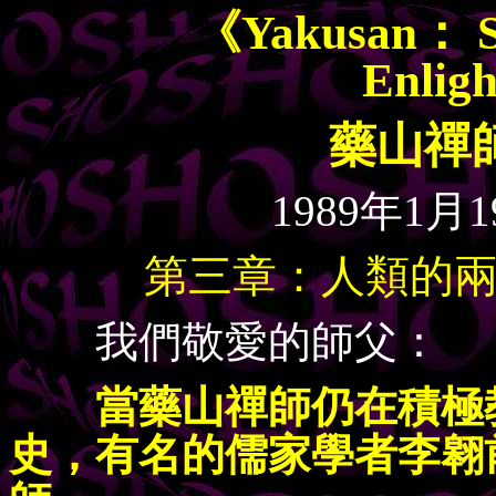
《Yakusan： Str
Enlig
藥山禪
1989年1
第三章：人類的
我們敬愛的師父：
當藥山禪師仍在積極
史，有名的儒家學者李翱