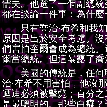
懦夫。他選了一個副總統
都在談論一件事：為什麼
只有喬治·布希和我知
原因是出於安全考慮。沒
們害怕奎爾會成為總統。
爾當總統。但這暴露了喬
美國的傳統是，任何聰
治·布希不用害怕，他沒
迺迪必須被擊斃；百分之
是最聰明的。那些白癡？