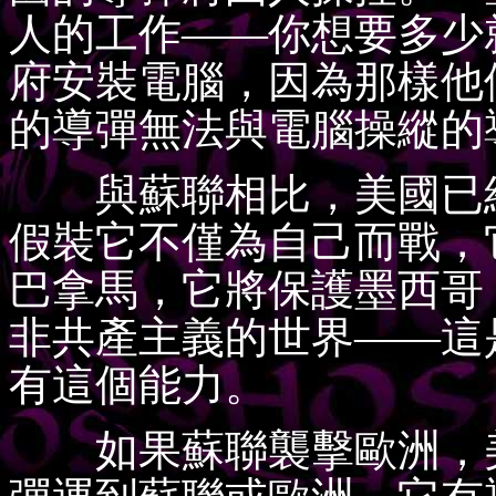
人的工作——你想要多少
府安裝電腦，因為那樣他
的導彈無法與電腦操縱的
與蘇聯相比，美國已經
假裝它不僅為自己而戰，
巴拿馬，它將保護墨西哥
非共產主義的世界——這
有這個能力。
如果蘇聯襲擊歐洲，美