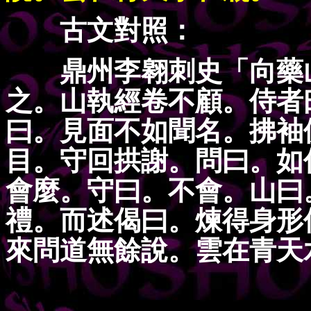
古文對照：
鼎州李翱刺史「向藥山
之。山執經卷不顧。侍者
曰。見面不如聞名。拂袖
目。守回拱謝。問曰。如
會麼。守曰。不會。山曰
禮。而述偈曰。煉得身形
來問道無餘說。雲在青天