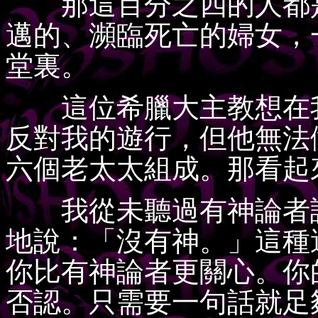
那這百分之四的人都是
邁的、瀕臨死亡的婦女，
堂裏。
這位希臘大主教想在我
反對我的遊行，但他無法
六個老太太組成。那看起
我從未聽過有神論者談
地說：「沒有神。」這種
你比有神論者更關心。你
否認。只需要一句話就足