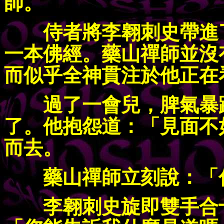
師。
侍者將李翱刺史帶進
一本佛經。藥山禪師並沒
而似乎全神貫注於他正在
過了一會兒，脾氣暴
了。他抱怨道：「見面不
而去。
藥山禪師立刻說：「
李翱刺史旋即雙手合