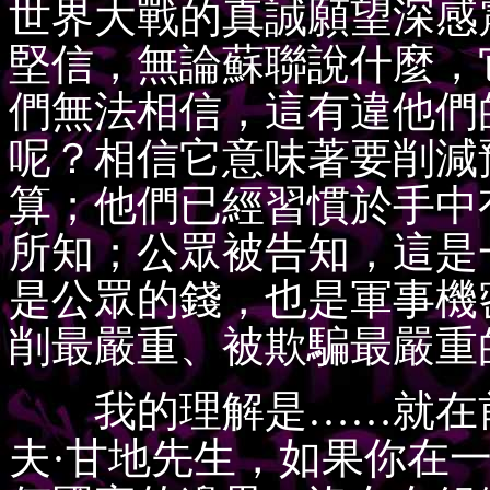
世界大戰的真誠願望深感
堅信，無論蘇聯說什麼，
們無法相信，這有違他們
呢？相信它意味著要削減
算；他們已經習慣於手中
所知；公眾被告知，這是
是公眾的錢，也是軍事機
削最嚴重、被欺騙最嚴重
我的理解是……就在前
夫·甘地先生，如果你在