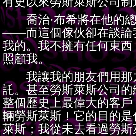
有史以來勞斯萊斯公司制
喬治·布希將在他的總
——而這個傢伙卻在談論
我的。我不擁有任何東西
照顧我。
我讓我的朋友們用那九
託。甚至勞斯萊斯公司的
整個歷史上最偉大的客戶
輛勞斯萊斯！它的目的是
萊斯；我從未去看過勞斯