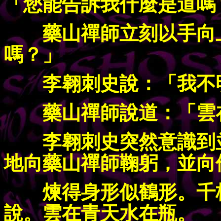
「您能告訴我什麼是道嗎
藥山禪師立刻以手向
嗎？」
李翱刺史說：「我不
藥山禪師說道：「雲
李翱刺史突然意識到
地向藥山禪師鞠躬，並向
煉得身形似鶴形。千
說。雲在青天水在瓶。