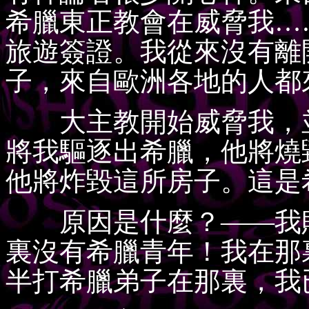
希臘東正教會在威脅我…
旅遊簽證。我從來沒有離
子，來自歐洲各地的人都
大主教開始威脅我，並
將我驅逐出希臘，他將燒
他將炸毀這所房子。這是
原因是什麼？——我敗
裏沒有希臘青年！我在那
半打希臘弟子在那裏，我