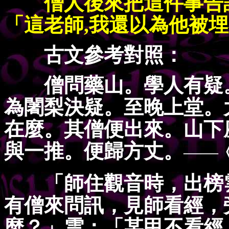
僧人後來把這件事告訴
「這老師,我還以為他被
古文參考對照：
僧問藥山。學人有疑。
為闍梨決疑。至晚上堂。
在麼。其僧便出來。山下
與一推。便歸方丈。
——
「師住觀音時，出榜雲
有僧來問訊，見師看經，
麼？」雲：「某甲不看經