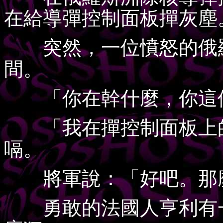
在給導彈控制面板撣灰塵
突然，一位憤怒的俄羅
間。
「你在幹什麼，你這個
「我在撣控制面板上的
嗝。
將軍說：「好吧。那麼
勇敢的法國人亨利有一