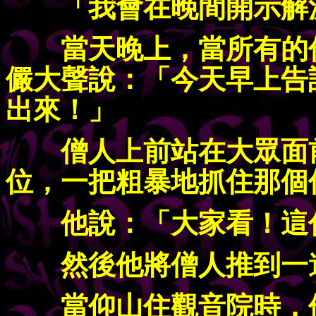
「我會在晚間開示解決
當天晚上，當所有的僧
儼大聲說：「今天早上告
出來！」
僧人上前站在大眾面前
位，一把粗暴地抓住那個
他說：「大家看！這傢
然後他將僧人推到一邊
當仰山住觀音院時，他