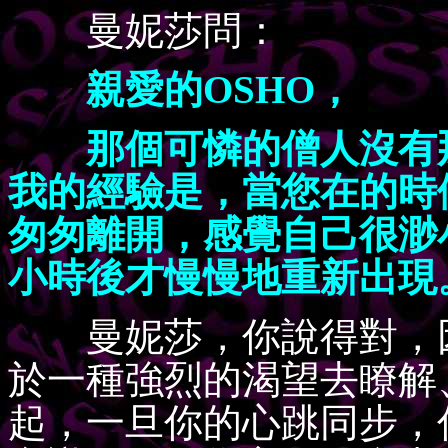
曼妮莎問：
親愛的OSHO，
那個可憐的僧人沒有那
我的經驗是，當您在的時
匆匆離開，感覺自己很渺
小時後才慢慢地重新出現
曼妮莎，你說得對，因
於一種強烈的渴望去瞭解
起，一旦你的心跳同步，