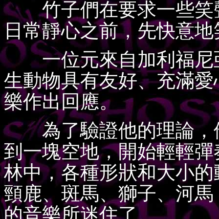
竹子們在要求一些笑聲
日常靜心之前，先快意地
一位元來自加利福尼亞
生動物具有友好、充滿愛
樂作出回應。
為了驗證他的理論，他
到一塊空地，開始輕輕彈
林中，各種形狀和大小的
頸鹿、斑馬、獅子、河馬
的音樂所迷住了。