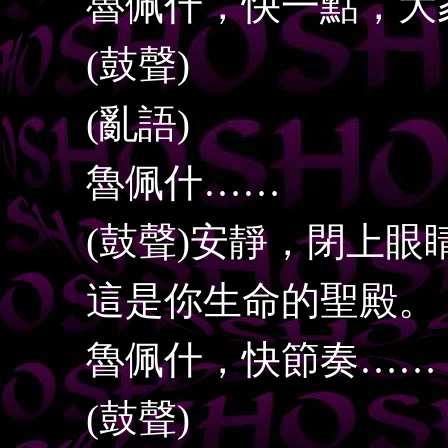
魯佩什，快一點，大
(鼓聲)
(亂語)
魯佩什……
(鼓聲)安靜，閉上眼
這是你生命的聖殿。
魯佩什，快節奏……
(鼓聲)