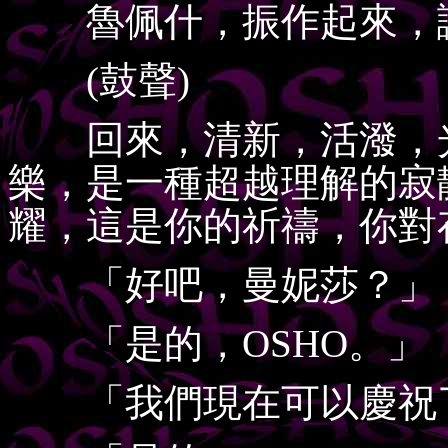
魯佩什，振作起來，讓
(鼓聲)
回來，清新，活潑，光
樂，是一種超越理解的寂
耀，這是你的祈禱，你對
「好吧，曼妮莎？」
「是的，OSHO。」
「我們現在可以慶祝