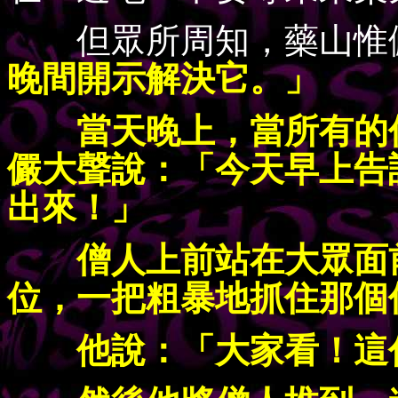
但眾所周知，藥山惟儼
晚間開示解決它。」
當天晚上，當所有的僧
儼大聲說：「今天早上告
出來！」
僧人上前站在大眾面前
位，一把粗暴地抓住那個
他說：「大家看！這傢