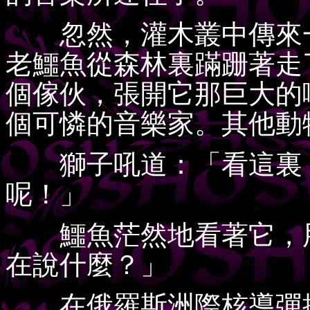
忽然，灌木叢中傳來一
老鱷魚從森林裏蹣跚著走
個傢伙，張開它那巨大的
個可憐的音樂家。其他動
獅子吼道：「看這裏，
呢！」
鱷魚茫然地看著它，用
在說什麼？」
在俄羅斯洲際核導彈控