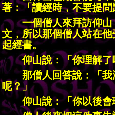
著：「讀經時，不要提問
一個僧人來拜訪仰山，
文，所以那個僧人站在他
起經書。
仰山說：「你理解了
那僧人回答說：「我沒
呢？」
仰山說：「你以後會