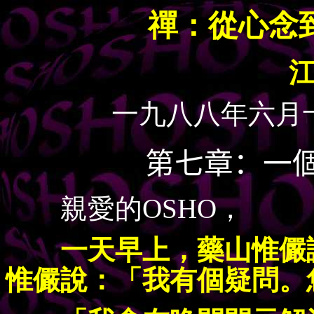
禪：從心念
一九八八年六月
第七章：一
親愛的OSHO，
一天早上，藥山惟儼講
惟儼說：「我有個疑問。