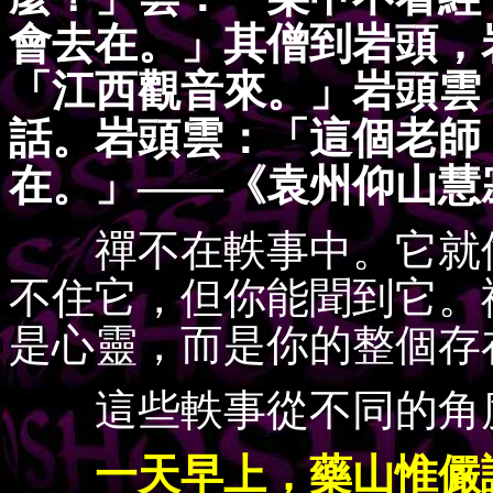
會去在。」其僧到岩頭，
「江西觀音來。」岩頭雲
話。岩頭雲：「這個老師
在。」——《袁州仰山慧
禪不在軼事中。它就像
不住它，但你能聞到它。
是心靈，而是你的整個存
這些軼事從不同的角度
一天早上，藥山惟儼講