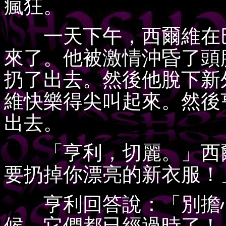
瘋狂。
一天下午，西爾維在巴
來了。他被激情沖昏了頭
扔了出去。然後他脫下新
維快樂得尖叫起來。然後
出去。
「亨利，切麗。」西爾
要扔掉你漂亮的新衣服！
亨利回答說：「別擔心
候，它們都已經過時了！