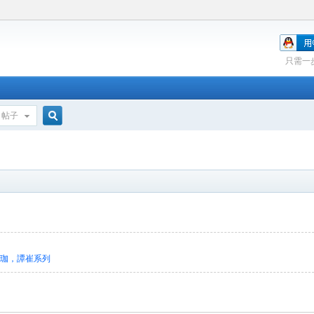
只需一
帖子
搜
索
瑜珈，譚崔系列