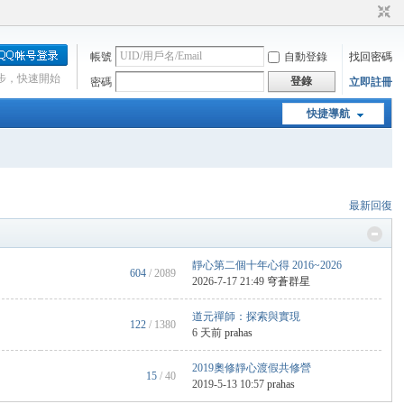
帳號
自動登錄
找回密碼
步，快速開始
登錄
密碼
立即註冊
快捷導航
最新回復
靜心第二個十年心得 2016~2026
604
/ 2089
2026-7-17 21:49
穹蒼群星
道元禪師：探索與實現
122
/ 1380
6 天前
prahas
2019奧修靜心渡假共修營
15
/ 40
2019-5-13 10:57
prahas