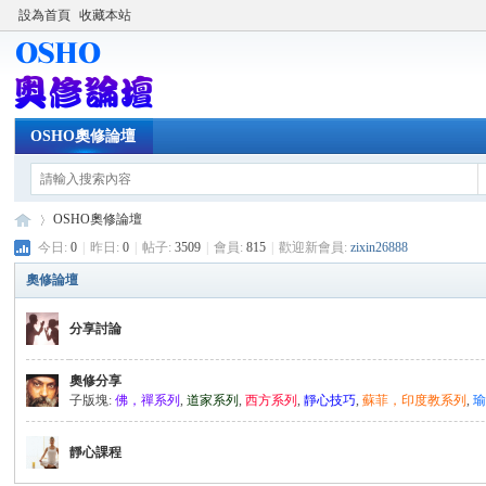
設為首頁
收藏本站
OSHO奧修論壇
OSHO奧修論壇
今日:
0
|
昨日:
0
|
帖子:
3509
|
會員:
815
|
歡迎新會員:
zixin26888
奧修論壇
OS
»
分享討論
奧修分享
子版塊:
佛，禪系列
,
道家系列
,
西方系列
,
靜心技巧
,
蘇菲，印度教系列
,
靜心課程