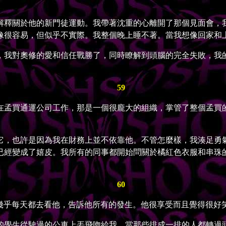
釋關於他的新門徒運動。我帶著沈重的心離開了那個見面會，我
像很容易，但似乎不實際。我整個晚上睡不著。當我想像回家和
我對奧修的愛和信任戰勝了，同時瞭解到頭腦的完全失敗，我的
59
孟買通運公司工作，那是一個很龐大的組織，掌管了整個孟買的
，也許是因為我在財務上並不依靠他。不管怎麼樣，我湊足勇氣
已經變成了嬉皮。我所有的同事都開始問關於橘紅色衣服和串珠
60
。我幾乎每天都去看他，告訴他所有的發生。他很享受而且覺得很
學生從駛過的公車上丟飛吻給我。當那些排成一排的人都轉過頭