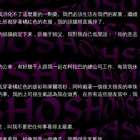
消化不了這麼重的一劑藥。我們必須生活在我們的家裏，繼續
上班都穿著橘紅色的衣服，我的頭腦簡直瘋掉了。
頭腦鎮定下來，臣服于師父。我對我自己低聲說：「你的意志
公車，有好幾千人跟我一起在柯拉巴的總公司工作。每當我休
穿著橘紅色的披衫和庫爾塔杉，同時戴著一個很大很長的串珠
的事。我的上司很生氣認為我在做秀。在所有這些朋友當中，我
好笑，叫我不要把任何事看得太嚴肅。
來看我，好像我是一個傻瓜，我覺得非常尷尬。