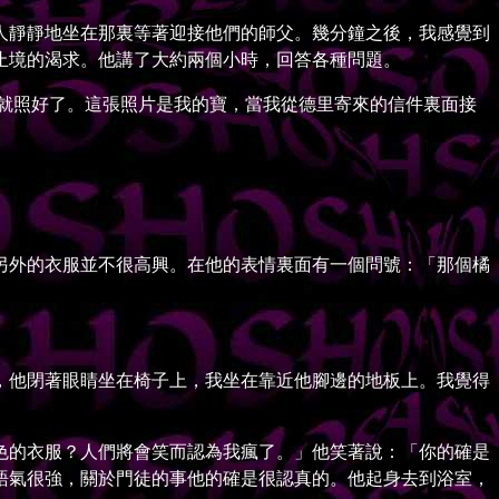
靜靜地坐在那裏等著迎接他們的師父。幾分鐘之後，我感覺到
止境的渴求。他講了大約兩個小時，回答各種問題。
就照好了。這張照片是我的寶，當我從德里寄來的信件裏面接
外的衣服並不很高興。在他的表情裏面有一個問號：「那個橘
他閉著眼睛坐在椅子上，我坐在靠近他腳邊的地板上。我覺得
。
的衣服？人們將會笑而認為我瘋了。」他笑著說：「你的確是
語氣很強，關於門徒的事他的確是很認真的。他起身去到浴室，