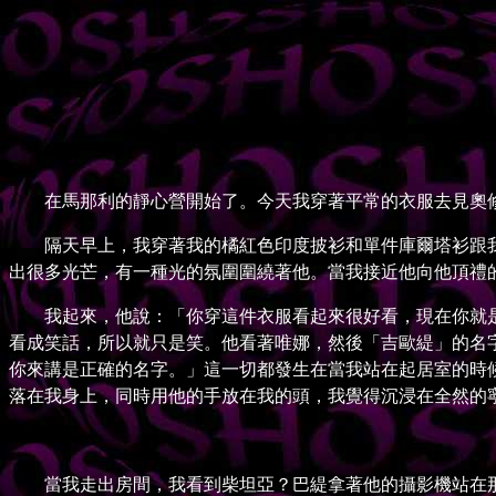
在馬那利的靜心營開始了。今天我穿著平常的衣服去見奧修
隔天早上，我穿著我的橘紅色印度披衫和單件庫爾塔衫跟我
出很多光芒，有一種光的氛圍圍繞著他。當我接近他向他頂禮
我起來，他說：「你穿這件衣服看起來很好看，現在你就是
看成笑話，所以就只是笑。他看著唯娜，然後「吉歐緹」的名字就
你來講是正確的名字。」這一切都發生在當我站在起居室的時
落在我身上，同時用他的手放在我的頭，我覺得沉浸在全然的
當我走出房間，我看到柴坦亞？巴緹拿著他的攝影機站在那