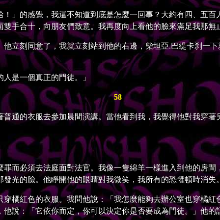
！」的感覺，我還不知道到底是怎麼一回事？大約有四、五百人
面雙手合十，向朋友們致意。我再度向上看他的臉來滿足我那無
立刻同意了，我就立刻站到他的右邊，柴坦亞.巴緹卡刹一下
人是一個真正的門徒。」
58
普通的衣服去參加晨間演講。當他看到我，我覺得他對我穿著另
罪而必須去法庭面對法官。我像一隻綿羊一樣進入到他的房間，
那發光的臉。他睜開他的眼睛對我微笑，我所有的恐懼頓時消失
穿橘紅色的衣服。我問他說：「我怎麼能夠去辦公室也穿橘紅色
，他說：「它依你而定，你可以決定你是否要成為門徒。」他的