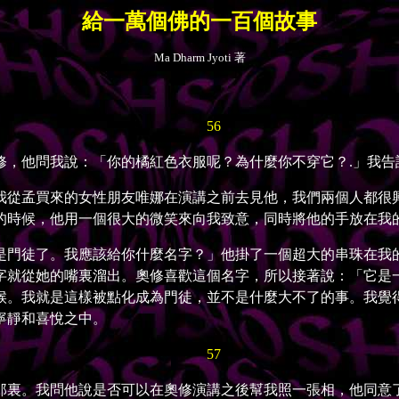
給一萬個佛的一百個故事
Ma Dharm Jyoti 著
56
，他問我說：「你的橘紅色衣服呢？為什麼你不穿它？.」我告
從孟買來的女性朋友唯娜在演講之前去見他，我們兩個人都很興
的時候，他用一個很大的微笑來向我致意，同時將他的手放在我
門徒了。我應該給你什麼名字？」他掛了一個超大的串珠在我的
從她的嘴裏溜出。奧修喜歡這個名字，所以接著說：「它是一個很好
候。我就是這樣被點化成為門徒，並不是什麼大不了的事。我覺
寧靜和喜悅之中。
57
裏。我問他說是否可以在奧修演講之後幫我照一張相，他同意了