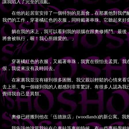
讓我陷入了完全的混亂。
在他的起居室安排了一個特別的見面會，在那裏他對我們解
我們的工作，穿著橘紅色的衣服，同時戴著串珠。它聽起來好
躺在我的床上，我可以看到我的頭腦在跟奧修搏鬥。最後，
將會被執行，喔！我心所鍾愛的。」
穿著橘紅色的衣服，又戴著串珠，我實在很怕去孟買。我在
假，我從來沒有及時回去。
在家裏我並沒有碰到很多困難。我父親以輕鬆的心情來看它
去上班。每一個碰到我的人都感到非常驚訝。有很多人認為我
覺得我自己是異類。
奧修已經搬到他在「伍德旅店」(woodlands)的新公寓
我告訴他說當我站在公車站等車的時候，有一些專科學校的