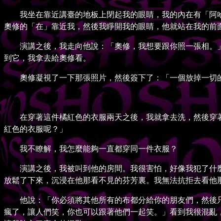
我坐在靠近講臺的地板上閉起我的眼睛，我的內在有「阿哈
奧修的「在」靠近我，然後我睜開我的眼睛，他就站在我的前
演講之後，我走向他說：「奧修，我想要跟你照一張相。」他
到它，我拿去給奧修看。
奧修凝視了一下那張照片，然後簽下了：「一個放掉一切的
在穿著這件橘紅色的衣服兩天之後，我就拿去洗，然後穿著
紅色的衣服呢？」
我不瞭解，我怎麼能夠一直都穿同一件衣服？
演講之後，我被叫到他的房間。我很害怕，好像我犯了什麼
放鬆了下來，沉浸在他那看不見的芬芳裏。我無法抗拒去看他
他說：「你必須將其他所有的布都分給你的朋友們，然後只
瘋了，讓人們笑，你也可以跟著他們一起笑。」看到我很混亂