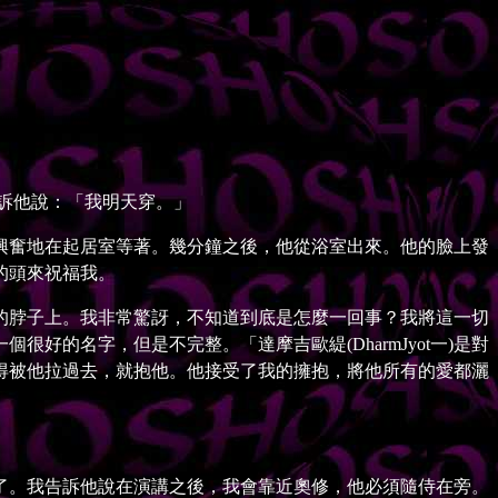
訴他說：「我明天穿。」
奮地在起居室等著。幾分鐘之後，他從浴室出來。他的臉上發
的頭來祝福我。
脖子上。我非常驚訝，不知道到底是怎麼一回事？我將這一切
的名字，但是不完整。「達摩吉歐緹(DharmJyot一)是對
得被他拉過去，就抱他。他接受了我的擁抱，將他所有的愛都灑
。我告訴他說在演講之後，我會靠近奧修，他必須隨侍在旁。