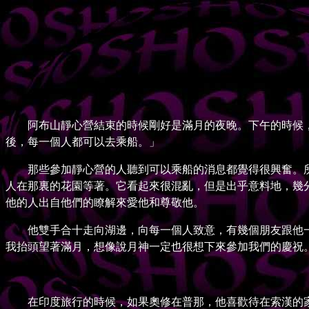
阿布山靜心營結束的時候剛好是滿月的夜晚。下午的時候，
後，每一個人都可以去乘船。」
那些參加靜心營的人聽到可以乘船的消息都覺得很興奮。所有
人在那裏的花園等著。它看起來很混亂，但是出乎意料地，幾
他的人出自他們的瞭解來愛他和尊敬他。
他雙手合十走向湖邊，向每一個人致意，有幾個朋友跟他一
我抬頭望著滿月，想像說月神一定也很想下來參加我們的慶祝
在印度旅行的時候，如果奧修在普那，他喜歡待在索漢的家