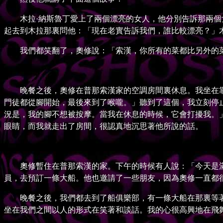
木拉·納斯魯丁愛上了兩個漂亮的女人，他分別告訴那兩個女
起去到木拉那裏問他：「現在老實告訴我們，誰比較漂亮？」
我們都笑翻了，奧修說：「索漢，你所有的菜都比另外的菜
晚餐之後，奧修在普那索漢家的空調房間裏休息。我坐在靠
門徒都從腳開始，最後來到了喉嚨。」聽到了這個，我立刻停
況是，我的腳不想被按摩。當我在休息的時候，它會打擾我。
眼睛，而我就走出了房間，很認真地沉思著他所說的話。
奧修暫住在普那索漢的家。下午的時候有人說：「今天是滿
員，去預訂一條大船。他也邀請了一些朋友，因為奧修一直都
晚餐之後，我們都去到了船俱樂部，有一條大船在那裏等著
坐在我們之間以人的形式在笑著和談話。我的心很高興地在飛