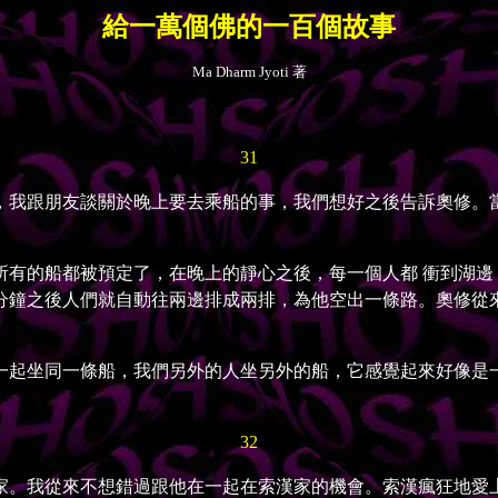
給一萬個佛的一百個故事
Ma Dharm Jyoti 著
31
我跟朋友談關於晚上要去乘船的事，我們想好之後告訴奧修。當
的船都被預定了，在晚上的靜心之後，每一個人都 衝到湖邊
分鐘之後人們就自動往兩邊排成兩排，為他空出一條路。奧修從
起坐同一條船，我們另外的人坐另外的船，它感覺起來好像是一
。
32
。我從來不想錯過跟他在一起在索漢家的機會。索漢瘋狂地愛上