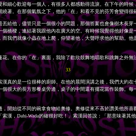
愛和細心歡迎每一個人，有很多人都感動得流淚。在下午的時候
圍繞著。在那個氣氛之下，他的「在」和看不見的芬芳會變得很
丟給他，儘管只是一個很小的問題，那個答案也會像樹木長芽一
一個橋樑，連結著我跟他內在廣大的空。有時候我覺得他好像是
，而我們就像小蟲在地上爬，仰望著他，大聲呼求他的幫助。他
花。在你的「在」裏面，我除了歡欣鼓舞地唱歌和跳舞之外無
33
漢真的是一位很棒的廚師。在他的晨間演講之後，我們大約在十
一個很大的長方形餐桌旁邊，桌子的中間還有擺花當作裝飾。每
始從不同的碗拿食物給奧修。奧修從來不吝於讚美他所喜歡吃的食
漢，Dahi-Wada的確很好吃！」索漢回答說：「那意味著
」