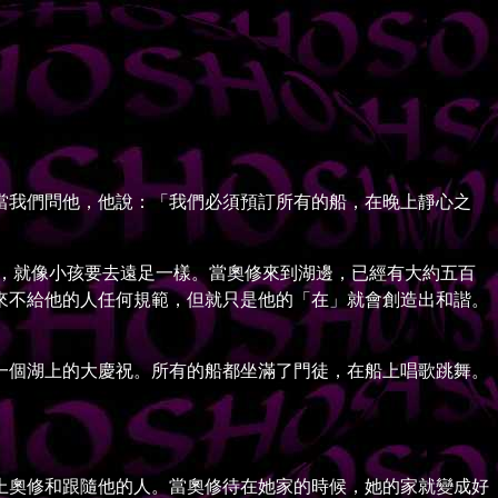
我們問他，他說：「我們必須預訂所有的船，在晚上靜心之
，就像小孩要去遠足一樣。當奧修來到湖邊，已經有大約五百
來不給他的人任何規範，但就只是他的「在」就會創造出和諧。
個湖上的大慶祝。所有的船都坐滿了門徒，在船上唱歌跳舞。
奧修和跟隨他的人。當奧修待在她家的時候，她的家就變成好