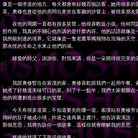
像是一個求道的地方。每天都會有好幾百個訪客，她用很多的
茶。奧修也會從他的房間出來坐在客廳的沙發上，被很多朋友
在他的周圍一直都有很多笑聲，他很喜歡逗小孩。任何問題
慰作用，我真的不關心他所講的是什麼內容。他的話語就像是
我所能到達的境界。它就像是一隻老鷹單獨飛翔在浩瀚的天空
那永恆的生命之水來止他們的渴。
鍾愛的師父，謝謝你。對我來講，你是一朵開得很完美的蓮
我跟奧修暫住在索漢的家，奧修喜歡跟我們一起用午餐。索
她煮了好幾道美味可口的菜。到了十一點半，我們大家都圍在
他的周遭創造出很多的笑聲。
今天有很多道菜，不知道要先吃哪一道。索漢站在奧修旁邊，開
搗碎的豆子做成小球，炸過之後再裹上醬汁。他告訴索漢說：「索
那個意思，我將告訴你一個故事，這樣你就會瞭解我的意思。
然後他就講了下面這個故事：