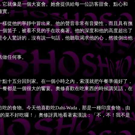
，它就像是一個大宴會。她會提供給每一位訪客甜食、點心和
確實。
樣從他的寧靜中冒出來。他的聲音非常有音樂性，而且具有撫
一個笛子，被看不見的手在吹奏著。他的深度和他的高度超出了
是令人驚訝的，沒有說一句話，他聽取渴求他的心，然後倒出他
法做任何事。
點十五分回到家。在一個小時之內，索漢就把午餐準備好了，
一餐都是一個很大的饗宴。奧修喜歡在吃東西的時候講笑話，在
物。今天他喜歡吃Dahi-Wada，那是一種印度食物，由
其他的菜不好吃囉！」奧修訝異地看著索漢說：「不，不！我不是