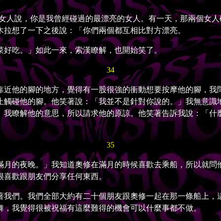
人說，你是我曾經碰過的最漂亮的女人。有一天，那兩個女人
木拉想了一下之後說：「你們兩個都互相比對方漂亮。
好吃。」如此一來，索漢瞭解，也開始笑了。
34
近他的腳的地方，覺得有一股很強的衝動想要按摩他的腳，我問
止觸碰他的腳。他笑著說：「我並不是針對你說的。」我無意識
」我瞭解他的意思，所以請求他的原諒。他笑著告訴我說：「什
35
月的夜晚。」我知道奧修在滿月的時候喜歡去乘船，所以就問他
很喜歡跟朋友們分享任何東西。
我們。我們全部大約有二十個朋友跟奧修一起在那一條船上，這
舞，我覺得很被祝福有這麼難得的機會可以什麼事都不做。