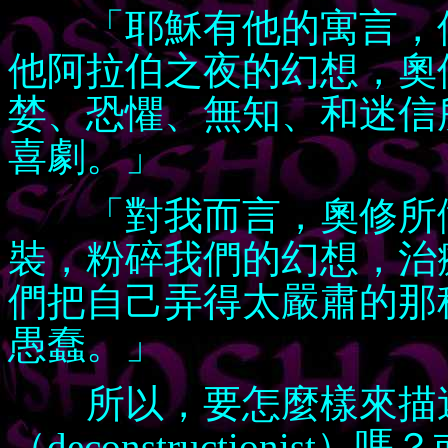
「耶穌有他的寓言，佛
他阿拉伯之夜的幻想，奧
婪、恐懼、無知、和迷信
喜劇。」
「對我而言，奧修所做
裝，粉碎我們的幻想，治
們把自己弄得太嚴肅的那
愚蠢。」
所以，要怎麼樣來描述
（deconstructioni