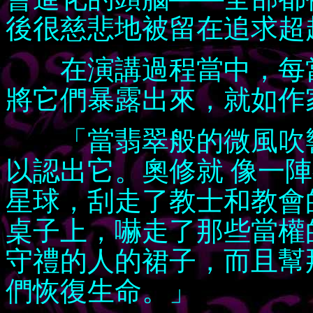
後很慈悲地被留在追求超
在演講過程當中，每當
將它們暴露出來，就如作
「當翡翠般的微風吹響
以認出它。奧修就 像一
星球，刮走了教士和教會
桌子上，嚇走了那些當權
守禮的人的裙子，而且幫
們恢復生命。」