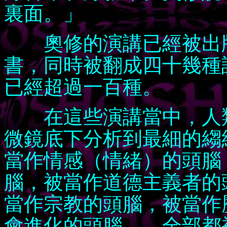
裏面。」
奧修的演講已經被出版
書，同時被翻成四十幾種
已經超過一百種。
在這些演講當中，人類
微鏡底下分析到最細的縐
當作情感（情緒）的頭腦
腦，被當作道德主義者的
當作宗教的頭腦，被當作
會進化的頭腦——全部都