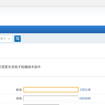
帖子
搜
索
您需要先登錄才能繼續本操作
帳號:
立即註冊
密碼:
找回密碼