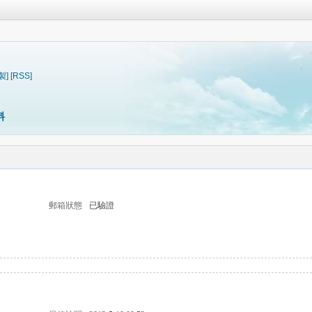
製]
[RSS]
料
郵箱狀態
已驗證