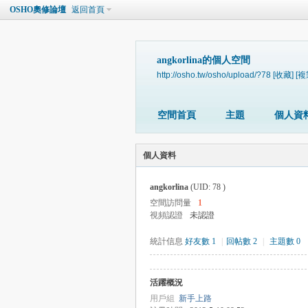
OSHO奧修論壇
返回首頁
angkorlina的個人空間
http://osho.tw/osho/upload/?78
[收藏]
[複
空間首頁
主題
個人資
個人資料
angkorlina
(UID: 78 )
空間訪問量
1
視頻認證
未認證
統計信息
好友數 1
|
回帖數 2
|
主題數 0
活躍概況
用戶組
新手上路