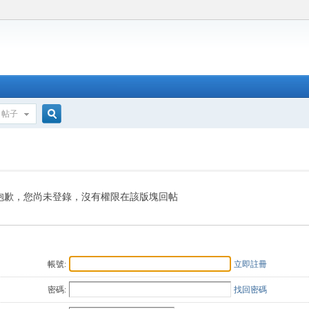
帖子
搜
索
抱歉，您尚未登錄，沒有權限在該版塊回帖
帳號:
立即註冊
密碼:
找回密碼