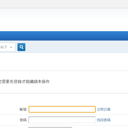
帖子
搜
索
您需要先登錄才能繼續本操作
帳號:
立即註冊
密碼:
找回密碼