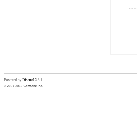
Powered by
Discuz!
X3.1
© 2001-2013
Comsenz Inc.