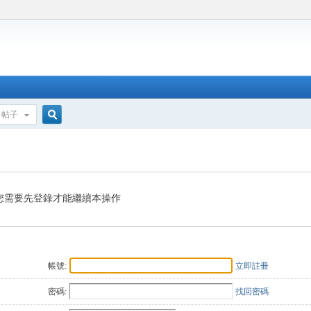
帖子
搜
索
您需要先登錄才能繼續本操作
帳號:
立即註冊
密碼:
找回密碼