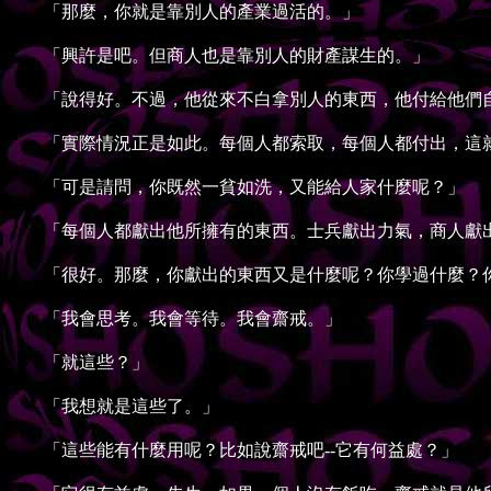
「那麼，你就是靠別人的產業過活的。」
「興許是吧。但商人也是靠別人的財產謀生的。」
「說得好。不過，他從來不白拿別人的東西，他付給他們
「實際情況正是如此。每個人都索取，每個人都付出，這
「可是請問，你既然一貧如洗，又能給人家什麼呢？」
「每個人都獻出他所擁有的東西。士兵獻出力氣，商人獻出
「很好。那麼，你獻出的東西又是什麼呢？你學過什麼？
「我會思考。我會等待。我會齋戒。」
「就這些？」
「我想就是這些了。」
「這些能有什麼用呢？比如說齋戒吧--它有何益處？」