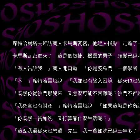
席特哈爾塔去拜訪商人卡馬斯瓦密。他經人指點，走進了一
卡馬斯瓦密進來了。這是個敏捷、機靈的男子，頭髮已經花
「有人告訴我，」商人開口道，「你是婆羅門，一個學者，
「不，」席特哈爾塔說，「我並沒有陷入困境，從來也沒陷
「既然你從沙門那兒來，又怎麼可能不困難呢？沙門不都
「我確實沒有財產，」席特哈爾塔說，「如果這就是你所說
「你既然一貧如洗，又打算靠什麼生活呢？」
「這點我還從來沒想過，先生，我一貧如洗已經三年多了，