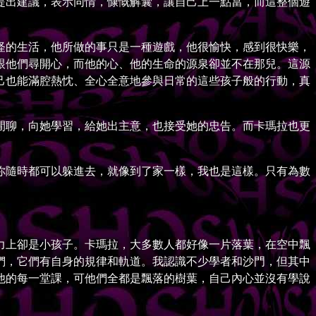
提出建議，表示同情，慷慨解囊，讓自己上一點當，而這整個遊
的生活，他所做的事只是一種遊戲，他很愉快，感到很快樂，
跟他們尋開心，而他的心、他的生命的源泉卻並不在那兒。這源
己也能滿腔熱忱、全心全意地參與日常的這些孩子般的行動，真
聊，向她學習，給她出主意，也接受她的忠告。而卡瑪拉也更
隨時都可以躲進去，就像到了家一樣，我也是這樣。只有為數
上卻是小孩子。卡瑪拉，大多數人都好像一片落葉，在空中飄
們，它們有自身的規律和軌道。我認識不少學者和沙門，但其中
他的每一堂課，可他們全都是飄落的樹葉，自己內心並沒有學說