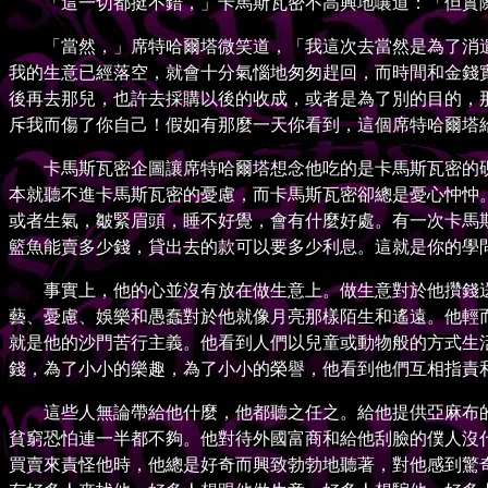
「這一切都挺不錯，」卡馬斯瓦密不高興地嚷道：「但實際
「當然，」席特哈爾塔微笑道，「我這次去當然是為了消遣
我的生意已經落空，就會十分氣惱地匆匆趕回，而時間和金錢
後再去那兒，也許去採購以後的收成，或者是為了別的目的，
斥我而傷了你自己！假如有那麼一天你看到，這個席特哈爾塔
卡馬斯瓦密企圖讓席特哈爾塔想念他吃的是卡馬斯瓦密的硯
本就聽不進卡馬斯瓦密的憂慮，而卡馬斯瓦密卻總是憂心忡忡
或者生氣，皺緊眉頭，睡不好覺，會有什麼好處。有一次卡馬
籃魚能賣多少錢，貸出去的款可以要多少利息。這就是你的學
事實上，他的心並沒有放在做生意上。做生意對於他攢錢送
藝、憂慮、娛樂和愚蠢對於他就像月亮那樣陌生和遙遠。他輕
就是他的沙門苦行主義。他看到人們以兒童或動物般的方式生
錢，為了小小的樂趣，為了小小的榮譽，他看到他們互相指責
這些人無論帶給他什麼，他都聽之任之。給他提供亞麻布的
貧窮恐怕連一半都不夠。他對待外國富商和給他刮臉的僕人沒
買賣來責怪他時，他總是好奇而興致勃勃地聽著，對他感到驚