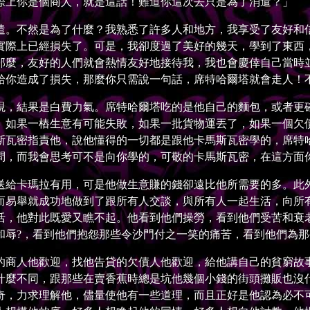
上你是個商人，就是這話！難道你這次去只是為了消遣？」
。不然是為了什麼？我熟悉了許多人和地方，我享受了友好和信
實際上已經損失了。可是，我卻度過了美好的幾天，學到了東西
那麼，友好的人們就會熱情友好地接待我，我也會慶倖自己當時
給你造成了損失，那麼你只需說一句話，席特哈爾塔就會走人！
，結果是白費力氣。席特哈爾塔吃的是他自己的麵包，或者更確
。如果一樁生意有可能失敗，如果一批貨物運丟了，如果一個欠
斯瓦密指責他，說他懂得的一切都是跟他卡馬斯瓦密學的，席特
問，而我會思考可不是向你學的，可敬的卡馬斯瓦密，在這方面
給卡瑪拉有用，可是他做生意賺的錢卻遠比他所需要的多。此外
而易舉就成功地做到了跟所有人交談，與所有人一起生活，向所
活，他對此既愛又瞧不起。他看到他們操勞，看到他們受苦和衰
和辱?，看到他們抱怨那些令沙門付之一笑的痛苦，看到他們為
商人他歡迎，找他告貸的欠債人他歡迎，給他講自己的貧窮故事
什麼不同，跟那些在賣香蕉時總是坑他幾個小錢的街頭攤販也沒
奇，力求理解他，儘量使他有一些道理，而且正好是他認為必不