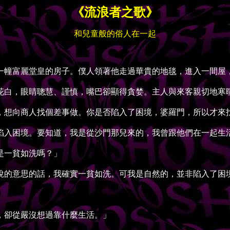
《流浪者之歌》
和兒童般的俗人在一起
幢富麗堂皇的房子。僕人領著他走過華貴的地毯，進入一間屋
白，眼睛聰慧、謹慎，嘴巴卻顯得貪婪。主人與來客親切地寒
想向商人找個差事做。你是否陷入了困境，婆羅門，所以才來
入困境。要知道，我是從沙門那兒來的，我曾跟他們在一起生
是一貧如洗嗎？」
的意思的話，我確實一貧如洗。可我是自然的，並非陷入了困
卻從嚴沒想過靠什麼生活。」