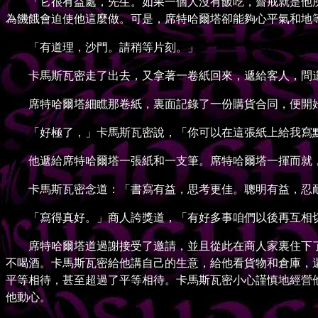
「它很有益處，先生。如果一個人沒有飯吃，齋戒就是他所
為饑餓會迫使他這麼做。可是，席特哈爾塔卻能夠心平氣和地
「有道理，沙門。請稍等片刻。」
卡馬斯瓦密走了出去，又拿著一卷紙回來，遞給客人，問道
席特哈爾塔細瞧那卷紙，裏面記錄了一份購貨合同，便開
「好極了，」卡馬斯瓦密說，「你可以在這張紙上給我寫
他遞給席特哈爾塔一張紙和一支筆。席特哈爾塔一揮而就
卡馬斯瓦密念道：「書寫有益，思考更佳。聰明有益，忍
「寫得真好。」商人誇獎道，「有好多事咱們以後再互相切
席特哈爾塔道過謝接受了邀請，並且從此在商人家裏住下了
不喝酒。卡馬斯瓦密給他講自己的生意，給他看貨物和倉庫，
平等相待，甚至超過了平等相待。卡馬斯瓦密小心謹慎地經營
他動心。