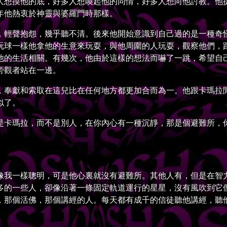
人想摸他的底，好多人想喚起他的同情，好多人想向他討教。他
年他熱衷於神靈與婆羅門時那樣。
輕聲抱怨，幾乎聽不清。後來他開始意識到自己過的是一種奇怪
玩球一樣他拿他的生意來玩耍，與他周圍的人玩耍，觀察他們，
他的生活相關。有幾次，他由於這樣的想法而嚇了一跳，希望自
旁觀者站在一邊。
奉獻和索取在這兒比在任何地方都更加合而為一。他跟卡瑪拉閒
似了。
卡瑪拉，而不是別人，在你內心有一種沉靜，那是個避難所，你
我一樣聰明，可是他心裏就沒有避難所。其他人有，但是在智力
多的一些人，卻像沿著一條固定軌道運行的星星，沒有風吹到它
，那個活佛，那個講經的人。每天都有成千的信徒聽他講經，聽