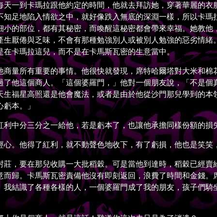
天一到卡瑪拉跟他約定的時間，他就去拜訪她，穿著華麗的衣服
不知足地陷入情欲之中，就好像跌入無底的深淵一樣，所以卡瑪
細小的部位，都有其秘密，而喚醒這秘密都會帶來幸福。她教他
產生厭倦與乏味，不會有那種勉強別人或被別人勉強的惡劣情緒
是在卡瑪拉這兒，而不是在卡馬斯瓦密的生意當中。
商量所有重要的事情。他很快就發現，席特哈爾塔對大米和棉花
過了他這個商人。「這個婆羅門，」他對一個朋友說，「不是個
天生福星高照還是他會魔法，或者是由於他從沙門那兒學到的本
心虧本。」
利中分三分之一給他，若是虧本了，也讓他承擔同樣份額的損
心。他得了紅利，就不動聲色地收下，有了虧損，他也是笑笑
莊，要在那兒收購一大批稻穀。可是當他到達時，稻穀已經賣給
意而歸。卡馬斯瓦密責備他沒有即刻返回，浪費了時間和金錢。
。我結識了各種各樣的人，一個婆羅門成了我的朋友，孩子們騎