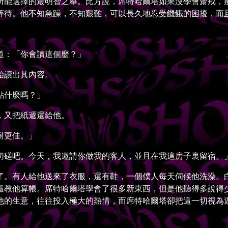
能選擇的最明智之舉。比方說，席特哈爾塔如果沒學會齋戒，那
等待。他不知急躁，不知艱難，可以長久地忍受饑餓的困擾，而
：「你會讀這個麼？」
始讀出其內容。
點什麼嗎？」
，又把紙遞還給他。
耐更佳。」
磋吧。今天，我邀請你做我的客人，並且在我這房子裏留宿。
。有人給他送來了衣服，還有鞋，一個僕人每天伺候他洗澡。白
還教他算帳。席特哈爾塔學會了很多新東西，但是他聽得多說得
他的生意，往往投入極大的熱情，而席特哈爾塔卻把這一切視為