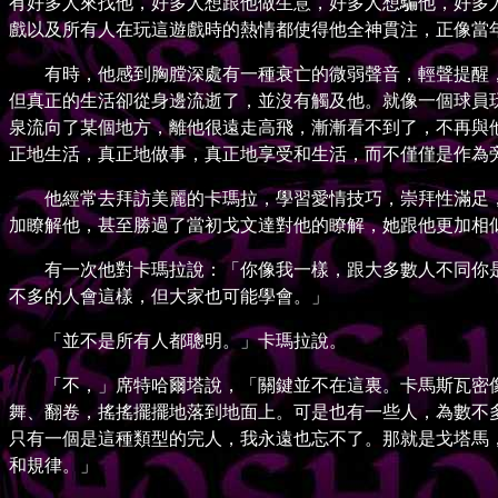
有好多人來找他，好多人想跟他做生意，好多人想騙他，好多
戲以及所有人在玩這遊戲時的熱情都使得他全神貫注，正像當
有時，他感到胸膛深處有一種衰亡的微弱聲音，輕聲提醒，
但真正的生活卻從身邊流逝了，並沒有觸及他。就像一個球員
泉流向了某個地方，離他很遠走高飛，漸漸看不到了，不再與
正地生活，真正地做事，真正地享受和生活，而不僅僅是作為
他經常去拜訪美麗的卡瑪拉，學習愛情技巧，崇拜性滿足，
加瞭解他，甚至勝過了當初戈文達對他的瞭解，她跟他更加相
有一次他對卡瑪拉說：「你像我一樣，跟大多數人不同你是
不多的人會這樣，但大家也可能學會。」
「並不是所有人都聰明。」卡瑪拉說。
「不，」席特哈爾塔說，「關鍵並不在這裏。卡馬斯瓦密像
舞、翻卷，搖搖擺擺地落到地面上。可是也有一些人，為數不
只有一個是這種類型的完人，我永遠也忘不了。那就是戈塔馬
和規律。」