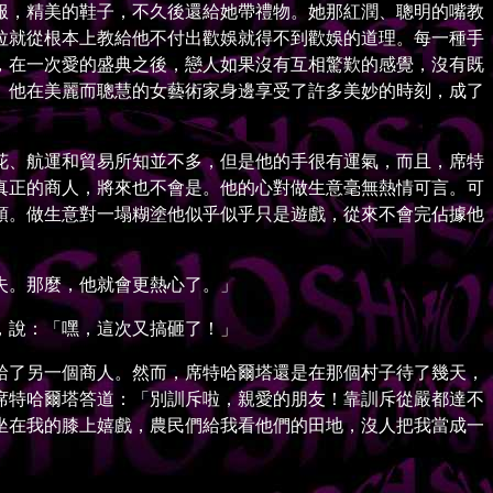
，精美的鞋子，不久後還給她帶禮物。她那紅潤、聰明的嘴教
拉就從根本上教給他不付出歡娛就得不到歡娛的道理。每一種手
，在一次愛的盛典之後，戀人如果沒有互相驚歎的感覺，沒有既
。他在美麗而聰慧的女藝術家身邊享受了許多美妙的時刻，成了
、航運和貿易所知並不多，但是他的手很有運氣，而且，席特
真正的商人，將來也不會是。他的心對做生意毫無熱情可言。可
領。做生意對一塌糊塗他似乎似乎只是遊戲，從來不會完佔據他
失。那麼，他就會更熱心了。」
，說：「嘿，這次又搞砸了！」
了另一個商人。然而，席特哈爾塔還是在那個村子待了幾天，
席特哈爾塔答道：「別訓斥啦，親愛的朋友！靠訓斥從嚴都達不
坐在我的膝上嬉戲，農民們給我看他們的田地，沒人把我當成一