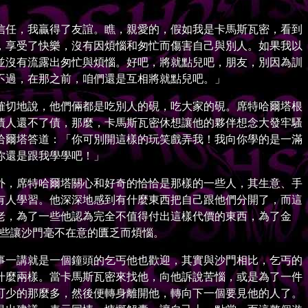
任，我贏得了友誼。瞧，親愛的，假如我是卡馬斯瓦密，看到
，享受了快樂，沒有因煩惱和匆忙而傷害自己與別人。如果我以
並沒有流露出匆忙與煩惱。好吧，將就點兒吧，朋友，別因為訓
不過，在那之前，咱們還是互相將就點兒吧。」
切地說，他們倆都是吃別人的硯，吃大家的硯。席特哈爾塔根
債人還不了債，那麼，卡馬斯瓦密休想讓他的夥伴想念大發牢騷
哈爾塔答道：「你可別開這樣的玩笑戲弄我！我向你學的是一滿
你還是跟我學學吧！」
，席特哈爾塔關心和好奇的恰恰是那樣的一些人，其生意、手
有人學習。他深深地感到有什麼東西把自己跟他們分開了，而這
老，為了一些他認為完全不值得付出這樣代價的東西，為了金
那些讓沙門毫不在意的匱乏而煩惱。
一講就是一個鐘頭的乞丐他也歡迎，其實與沙門相比，乞丐的
什麼兩樣。當卡馬斯瓦密來找他，向他訴說苦惱，或是為了一件
可少的那麼多，然後便轉身離開他，轉向下一個要見他的人了。