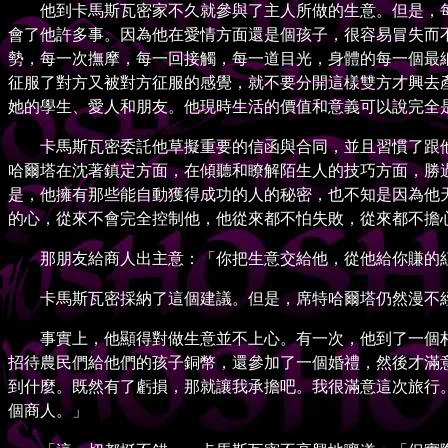
他到卡馬斯瓦密家不久就參與了主人所做的生意。但是，每
會了他許多事。因為他在愛情方面還是個孩子，很容易冒失而
勢，每一次撫摩，每一回接觸，每一道目光，身體的每一個最
征服了對方又被對方征服的感覺，就不要分開這樣雙方才興去
她的學生、愛人和朋友。他現時生活的價值和意義可以說完全
卡馬斯瓦密委託他草擬重要的信函與合同，並且習慣了跟他
哈爾塔在沈著鎮定方面，在傾聽和瞭解陌生人的技巧方面，勝
是，他擁有那些能自動獲得成功的人的秘密，也不知是因為他
的心，從來不會完全控制他，他從來都不怕失敗，從來都不擔
那朋友給商人出主意：「你把生意交給他，從他給你賺的紅
卡馬斯瓦密採納了這個建議。但是，席特哈爾塔仍然漫不經
事實上，他顯得對做生意並不上心。有一次，他到了一個村
招待農民們給他們的孩子銅幣，還參加了一個婚禮，然後才滿
到什麼。既然有了虧損，那就讓我承擔吧。我很滿意這次旅行
個商人。」