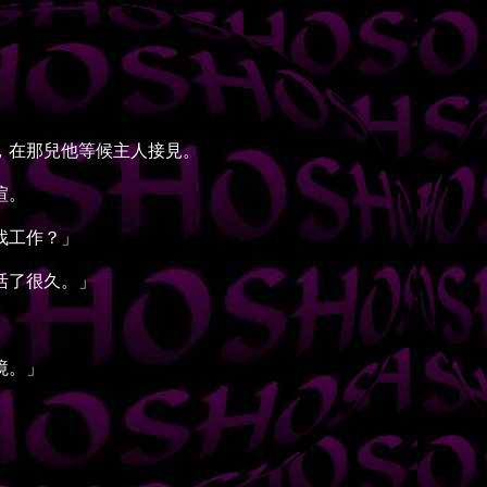
，在那兒他等候主人接見。
暄。
找工作？」
活了很久。」
境。」