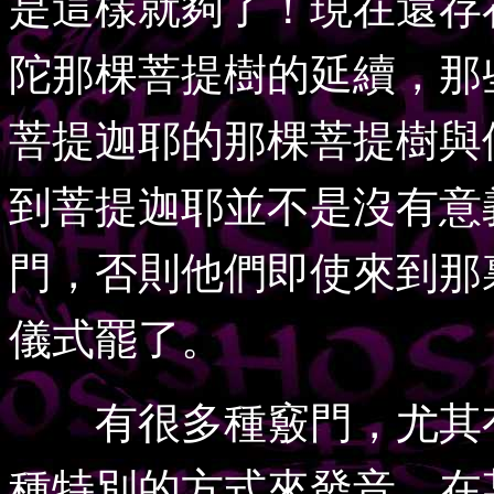
是這樣就夠了！現在還存
陀那棵菩提樹的延續，那
菩提迦耶的那棵菩提樹與
到菩提迦耶並不是沒有意
門，否則他們即使來到那
儀式罷了。
有很多種竅門，尤其有
種特別的方式來發音，在